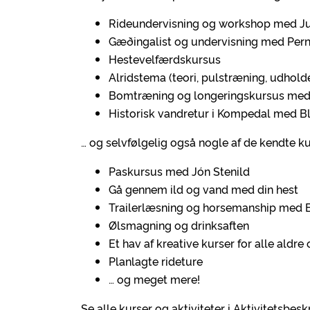
Rideundervisning og workshop med Julie
Gæðingalist og undervisning med Perni
Hestevelfærdskursus
Alridstema (teori, pulstræning, udhol
Bomtræning og longeringskursus med
Historisk vandretur i Kompedal med 
… og selvfølgelig også nogle af de kendte kur
Paskursus med Jón Stenild
Gå gennem ild og vand med din hest
Trailerlæsning og horsemanship med B
Ølsmagning og drinksaften
Et hav af kreative kurser for alle aldre
Planlagte rideture
… og meget mere!
Se alle kurser og aktiviteter i Aktivitetsb