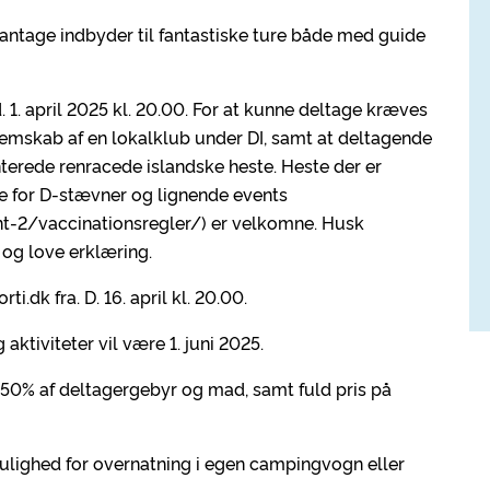
ntage indbyder til fantastiske ture både med guide
. 1. april 2025 kl. 20.00. For at kunne deltage kræves
mskab af en lokalklub under DI, samt at deltagende
erede renracede islandske heste. Heste der er
e for D-stævner og lignende events
t-2/vaccinationsregler/) er velkomne. Husk
 og love erklæring.
i.dk fra. D. 16. april kl. 20.00.
 aktiviteter vil være 1. juni 2025.
es 50% af deltagergebyr og mad, samt fuld pris på
mulighed for overnatning i egen campingvogn eller