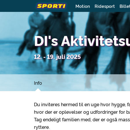
Motion
Ridesport
Bille
DI's Aktivitet
12. - 19. juli 2025
Info
Du inviteres hermed til en uge hvor hygge, 
hvor der er oplevelser og udfordringer for 
Tag endeligt familien med, der er også mass
ryttere.