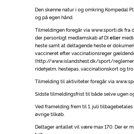
Den skønne natur i og omkring Kompedal Pla
og på egen hånd.
Tilmeldingen foregår via www.sporti.dk fra d
der personligt medlemskab af DI
eller
medle
heste samt at deltagende heste er dokument
vaccineret efter vaccinationsreger gældend
(http://www.islandshest.dk/sport/reglemen
ridehjelm, hestepas, vaccinationskort og tro
Tilmelding til aktiviteter foregår via www.sport
Sidste tilmeldingsfrist til både selve ugen og
Ved framelding frem til 1. juli tilbagebetal
øvrige tilkøb.
Deltager antallet vil være max 170. Der er 