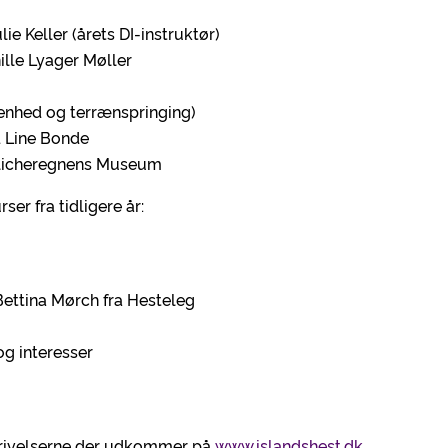
 Keller (årets DI-instruktør)
lle Lyager Møller
denhed og terrænspringing)
 Line Bonde
Blicheregnens Museum
ser fra tidligere år:
ettina Mørch fra Hesteleg
 og interesser
eskrivelserne der udkommer på
www.islandshest.dk