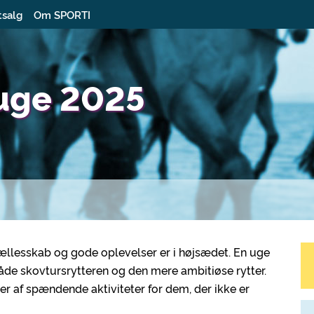
tsalg
Om SPORTI
suge 2025
fællesskab og gode oplevelser er i højsædet. En uge
både skovtursrytteren og den mere ambitiøse rytter.
er af spændende aktiviteter for dem, der ikke er