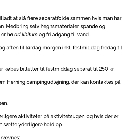
illadt at slå flere separatfolde sammen hvis man har
en. Medbring selv hegnsmaterialer, spande og
r er hø
ad libitum
og fri adgang til vand.
dag aften til lørdag morgen inkl. festmiddag fredag til
 købes billetter til festmiddag separat til 250 kr.
em Herning campingudlejning, der kan kontaktes på
sen.
rligere aktiviteter på aktivitetsugen, og hvis der er
t sætte yderligere hold op.
n nævnes: