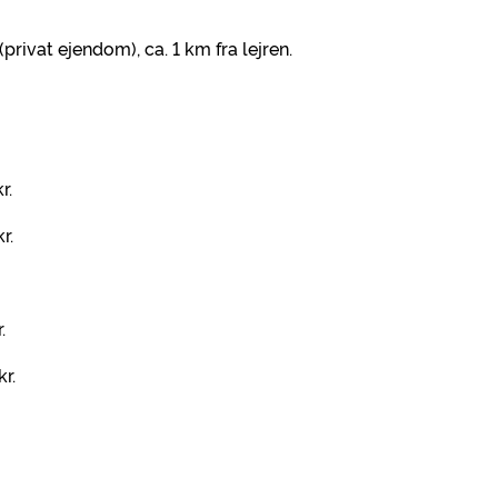
rivat ejendom), ca. 1 km fra lejren.
r.
.
.
r.