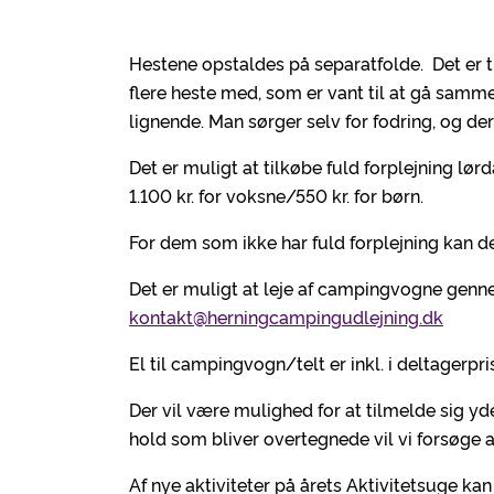
Hestene opstaldes på separatfolde. Det er t
flere heste med, som er vant til at gå samm
lignende. Man sørger selv for fodring, og de
Det er muligt at tilkøbe fuld forplejning lør
1.100 kr. for voksne/550 kr. for børn.
For dem som ikke har fuld forplejning kan der
Det er muligt at leje af campingvogne genn
kontakt@herningcampingudlejning.dk
El til campingvogn/telt er inkl. i deltagerpri
Der vil være mulighed for at tilmelde sig yde
hold som bliver overtegnede vil vi forsøge a
Af nye aktiviteter på årets Aktivitetsuge ka