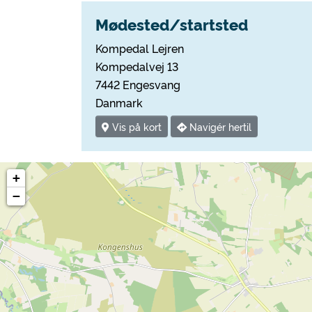
Mødested/startsted
Kompedal Lejren
Kompedalvej 13
7442 Engesvang
Danmark
Vis på kort
Navigér hertil
+
−