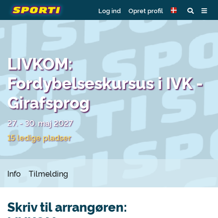
Log ind
Opret profil
LIVKOM:
Fordybelseskursus i IVK -
Girafsprog
27. - 30. maj 2027
15 ledige pladser
Info
Tilmelding
Skriv til arrangøren: