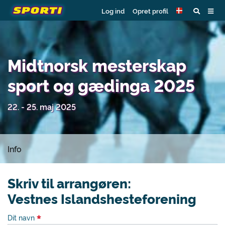
Log ind
Opret profil
Midtnorsk mesterskap
sport og gædinga 2025
22. - 25. maj 2025
Info
Skriv til arrangøren:
Vestnes Islandshesteforening
Dit navn