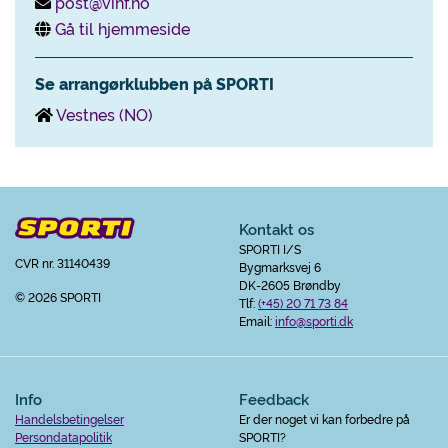
post@vihf.no
Gå til hjemmeside
Se arrangørklubben på SPORTI
Vestnes (NO)
Kontakt os
SPORTI I/S
CVR nr. 31140439
Bygmarksvej 6
DK-2605 Brøndby
© 2026 SPORTI
Tlf:
(+45) 20 71 73 84
Email:
info@sporti.dk
Info
Feedback
Handelsbetingelser
Er der noget vi kan forbedre på
Persondatapolitik
SPORTI?