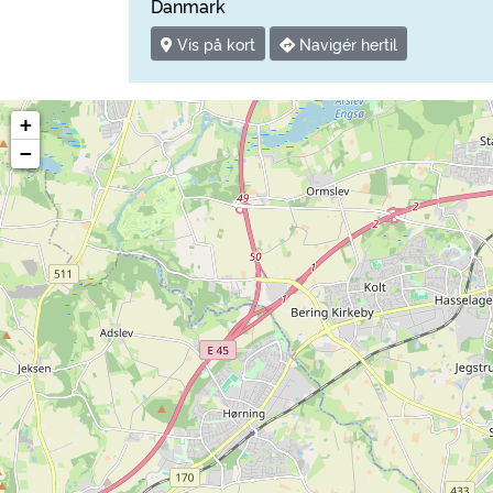
Danmark
Vis på kort
Navigér hertil
+
−