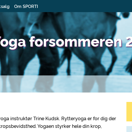
tsalg
Om SPORTI
 Yoga forsommeren 
yoga instruktør Trine Kudsk. Rytteryoga er for dig der
kropsbevidsthed. Yogaen styrker hele din krop,