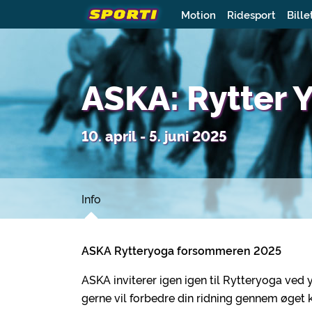
Motion
Ridesport
Bille
ASKA: Rytter
10. april - 5. juni 2025
Info
ASKA Rytteryoga forsommeren 2025
ASKA inviterer igen igen til Rytteryoga ved 
gerne vil forbedre din ridning gennem øget 