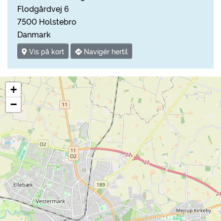
Flodgårdvej 6
7500 Holstebro
Danmark
Vis på kort
Navigér hertil
+
−