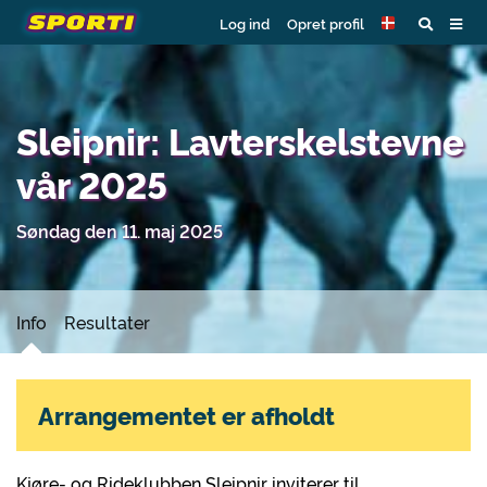
Log ind
Opret profil
Sleipnir: Lavterskelstevne
vår 2025
Søndag den 11. maj 2025
Info
Resultater
Arrangementet er afholdt
Kjøre- og Rideklubben Sleipnir inviterer til