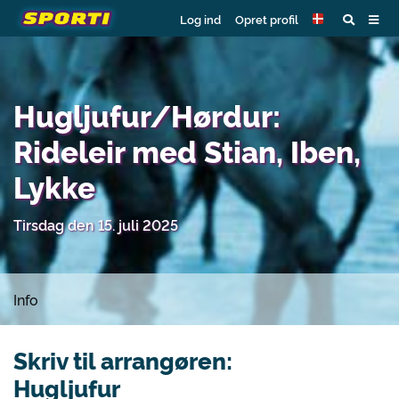
Log ind
Opret profil
Hugljufur/Hørdur:
Rideleir med Stian, Iben,
Lykke
Tirsdag den 15. juli 2025
Info
Skriv til arrangøren:
Hugljufur