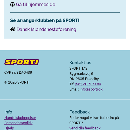
Gå til hjemmeside
Se arrangørklubben på SPORTI
Dansk Islandshesteforening
Kontakt os
SPORTI I/S
CVR nr. 31140439
Bygmarksvej 6
DK-2605 Brøndby
© 2026 SPORTI
Tlf:
(+45) 20 71 73 84
Email:
info@sporti.dk
Info
Feedback
Handelsbetingelser
Er der noget vi kan forbedre på
Persondatapolitik
SPORTI?
Hjælp
Send din feedback