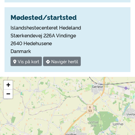
Mødested/startsted
Islandshestecenteret Hedeland
Stærkendevej 226A Vindinge
2640 Hedehusene
Danmark
Vis på kort
Navigér hertil
+
−