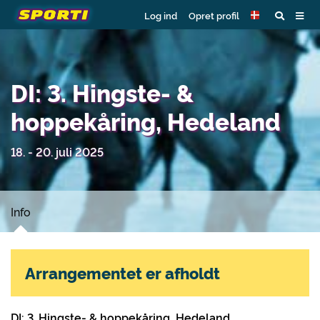
Log ind
Opret profil
DI: 3. Hingste- &
hoppekåring, Hedeland
18. - 20. juli 2025
Info
Arrangementet er afholdt
DI: 3. Hingste- & hoppekåring, Hedeland