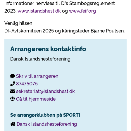
informationer henvises til DI’s Stambogsreglement
2023,
www.islandshest.dk
og
www.feif.org
Venlig hilsen
DI–Avlskomitéen 2025 og kåringsleder Bjarne Poulsen.
Arrangørens kontaktinfo
Dansk Islandshesteforening
Skriv til arrangøren
87475075
sekretariat@islandshest.dk
Gå til hjemmeside
Se arrangørklubben på SPORTI
Dansk Islandshesteforening