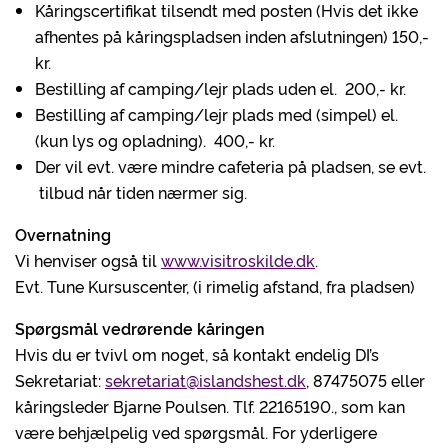
Kåringscertifikat tilsendt med posten (Hvis det ikke
afhentes på kåringspladsen inden afslutningen) 150,-
kr.
Bestilling af camping/lejr plads uden el. 200,- kr.
Bestilling af camping/lejr plads med (simpel) el.
(kun lys og opladning). 400,- kr.
Der vil evt. være mindre cafeteria på pladsen, se evt.
tilbud når tiden nærmer sig.
Overnatning
Vi henviser også til
www.visitroskilde.dk
.
Evt. Tune Kursuscenter, (i rimelig afstand, fra pladsen)
Spørgsmål vedrørende kåringen
Hvis du er tvivl om noget, så kontakt endelig DI’s
Sekretariat:
sekretariat@islandshest.dk
, 87475075 eller
kåringsleder Bjarne Poulsen. Tlf. 22165190., som kan
være behjælpelig ved spørgsmål. For yderligere