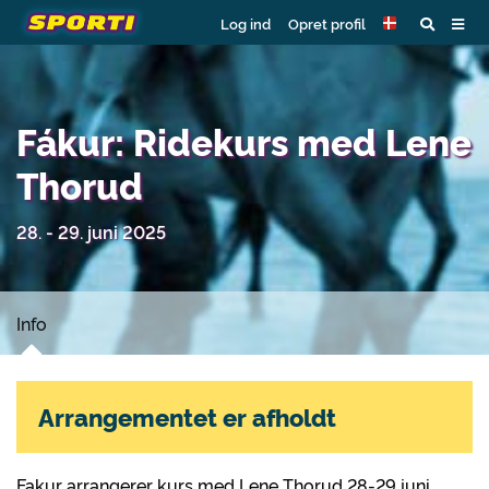
Log ind
Opret profil
Fákur: Ridekurs med Lene
Thorud
28. - 29. juni 2025
Info
Arrangementet er afholdt
Fakur arrangerer kurs med Lene Thorud 28-29 juni.