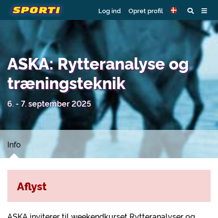
Log ind
Opret profil
ASKA: Rytteranalyse og
træningsteknik
6. - 7. september 2025
Info
Aflyst
ASKA inviterer til weekendkurset Rytteranalyser og