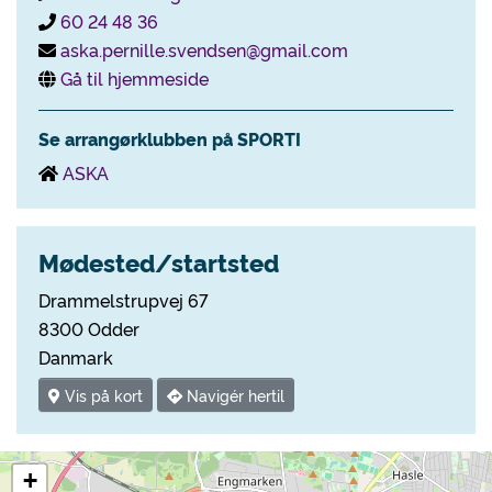
60 24 48 36
aska.pernille.svendsen@gmail.com
Gå til hjemmeside
Se arrangørklubben på SPORTI
ASKA
Mødested/startsted
Drammelstrupvej 67
8300 Odder
Danmark
Vis på kort
Navigér hertil
+