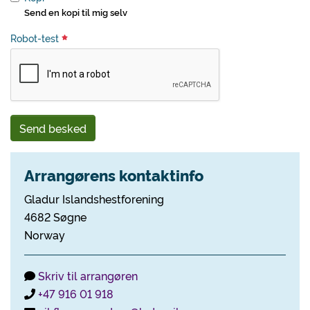
Send en kopi til mig selv
Robot-test
Send besked
Arrangørens kontaktinfo
Gladur Islandshestforening
4682 Søgne
Norway
Skriv til arrangøren
+47 916 01 918