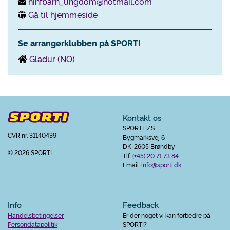
nihfbarn_ungdom@hotmail.com
Gå til hjemmeside
Se arrangørklubben på SPORTI
Gladur (NO)
Kontakt os
SPORTI I/S
CVR nr. 31140439
Bygmarksvej 6
DK-2605 Brøndby
© 2026 SPORTI
Tlf:
(+45) 20 71 73 84
Email:
info@sporti.dk
Info
Feedback
Handelsbetingelser
Er der noget vi kan forbedre på
Persondatapolitik
SPORTI?