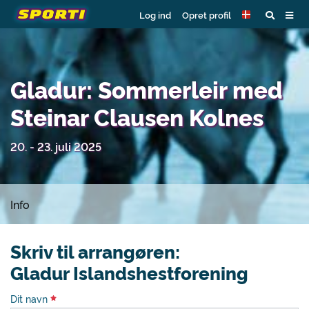
Log ind
Opret profil
Gladur: Sommerleir med
Steinar Clausen Kolnes
20. - 23. juli 2025
Info
Skriv til arrangøren:
Gladur Islandshestforening
Dit navn