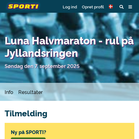
Log ind
Opret profil
Luna Halvmaraton - rul på
Jyllandsringen
Søndag den 7. september 2025
Info
Resultater
Tilmelding
Ny på SPORTI?