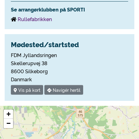
Se arrangørklubben på SPORTI
Rullefabrikken
Mødested/startsted
FDM Jyllandsringen
Skellerupvej 38
8600 Silkeborg
Danmark
Vis på kort
Navigér hertil
+
−