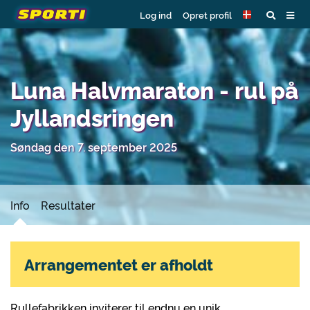
Log ind
Opret profil
Luna Halvmaraton - rul på
Jyllandsringen
Søndag den 7. september 2025
Info
Resultater
Arrangementet er afholdt
Rullefabrikken inviterer til endnu en unik