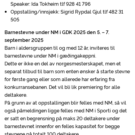
Speaker: Ida Tokheim tlf 928 41 796
Oppstalling/innsjekk: Sigrid Rypdal Gjul tlf 482 31
505
Barnestevne under NM i GDK 2025 den 5. – 7.
september 2025
Barn i aldersgruppen til og med 12 år, inviteres til
barnestevne under NM i gæðingakeppni.
Dette er ikke en del av norgesmesterskapet, men et
separat tilbud til barn som enten ønsker å starte stevne
for første gang eller som allerede har erfaring fra
konkurransebanen. Det vil bli lik premiering for alle
deltakere.
På grunn av at oppstallingen blir felles med NM, så vil
også påmeldingen ligge felles med NM i Sporti og det
er satt en begrensning på maks 20 deltakere under
barnestevnet innenfor en felles kapasitet for begge
stevnene på totalt 100 deltakere.