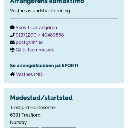
Arrangørens kontaktinfo
Vestnes islandshestforening
Skriv til arrangøren
91371200 / 40489858
post@vihf.no
Gå til hjemmeside
Se arrangørklubben på SPORTI
Vestnes (NO)
Mødested/startsted
Tresfjord Hestesenter
6391 Tresfjord
Norway