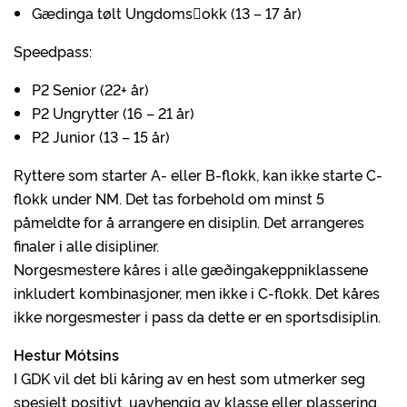
Gædinga tølt Ungdoms􏰁okk (13 – 17 år)
Speedpass:
P2 Senior (22+ år)
P2 Ungrytter (16 – 21 år)
P2 Junior (13 – 15 år)
Ryttere som starter A- eller B-flokk, kan ikke starte C-
flokk under NM. Det tas forbehold om minst 5
påmeldte for å arrangere en disiplin. Det arrangeres
finaler i alle disipliner.
Norgesmestere kåres i alle gæðingakeppniklassene
inkludert kombinasjoner, men ikke i C-flokk. Det kåres
ikke norgesmester i pass da dette er en sportsdisiplin.
Hestur Mótsins
I GDK vil det bli kåring av en hest som utmerker seg
spesielt positivt, uavhengig av klasse eller plassering.