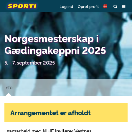
Log ind
Opret profil
Norgesmesterskap i
Gædingakeppni 2025
5. - 7. september 2025
Info
Arrangementet er afholdt
I samarbeid med NIHF, inviterer Vestnes