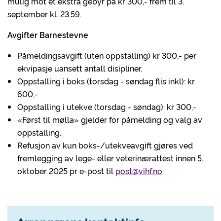
mulig mot et ekstra gebyr på kr 300,- frem til 3.
september kl. 23.59.
Avgifter Barnestevne
Påmeldingsavgift (uten oppstalling) kr 300,- per
ekvipasje uansett antall disipliner.
Oppstalling i boks (torsdag - søndag flis inkl): kr
600,-
Oppstalling i utekve (torsdag - søndag): kr 300,-
«Først til mølla» gjelder for påmelding og valg av
oppstalling.
Refusjon av kun boks-/utekveavgift gjøres ved
fremlegging av lege- eller veterinærattest innen 5.
oktober 2025 pr e-post til
post@vihf.no