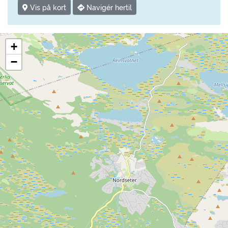
Vis på kort
Navigér hertil
+
−