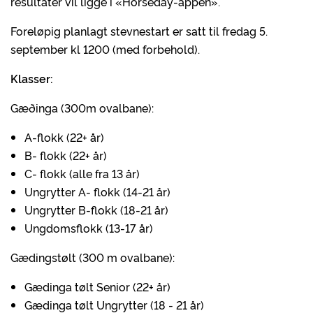
resultater vil ligge i «Horseday-appen».
Foreløpig planlagt stevnestart er satt til fredag 5.
september kl 1200 (med forbehold).
Klasser:
Gæðinga (300m ovalbane):
A-flokk (22+ år)
B- flokk (22+ år)
C- flokk (alle fra 13 år)
Ungrytter A- flokk (14-21 år)
Ungrytter B-flokk (18-21 år)
Ungdomsflokk (13-17 år)
Gædingstølt (300 m ovalbane):
Gædinga tølt Senior (22+ år)
Gædinga tølt Ungrytter (18 - 21 år)