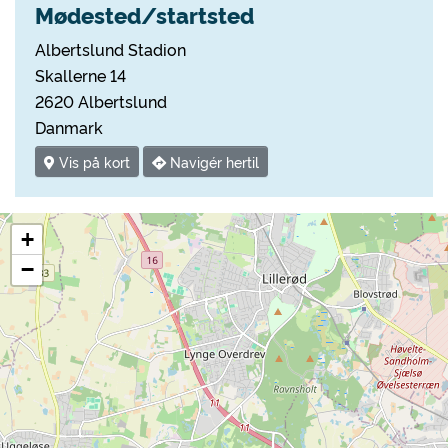
Mødested/startsted
Albertslund Stadion
Skallerne 14
2620 Albertslund
Danmark
Vis på kort
Navigér hertil
+
−