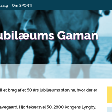
tsalg
Om SPORTI
 jubilæums Gaman
til et brag af et 50 års jubilæums stævne, hvor der er
ehavegaard, Hjortekærsvej 50, 2800 Kongens Lyngby.