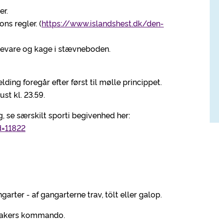
er.
ns regler. (
https://www.islandshest.dk/den-
kkevare og kage i stævneboden.
ding foregår efter først til mølle princippet.
ust kl. 23.59.
, se særskilt sporti begivenhed her:
d=11822
garter - af gangarterne trav, tölt eller galop.
peakers kommando.