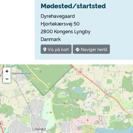
Mødested/startsted
Dyrehavegaard
Hjortekærsvej 50
2800 Kongens Lyngby
Danmark
Vis på kort
Navigér hertil
+
−