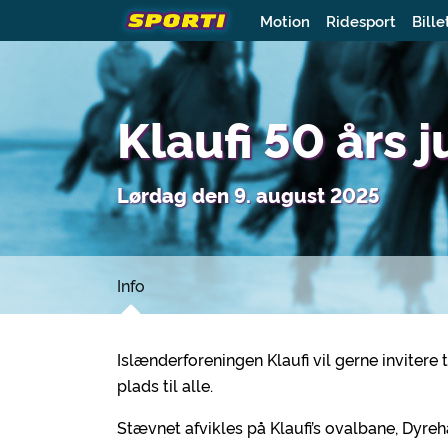
Motion
Ridesport
Bille
Klaufi 50 års
Lørdag den 9. august 2025
Info
Islænderforeningen Klaufi vil gerne invitere 
plads til alle.
Stævnet afvikles på Klaufi’s ovalbane, Dyr