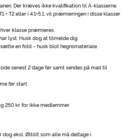
 banen. Der kræves ikke kvalifikation til A-klasserne.
 T2 eller i 4.1+5.1, vil præmieringen i disse klasser
 i hver klasse præmieres.
har lyst. Husk dog at tilmelde dig.
sætte en fold – husk blot hegnsmateriale.
side senest 2 dage før samt sendes på mail til
me før start.
og 250 kr. for ikke medlemmer.
r dog eksl. Øltölt som alle må deltage i.