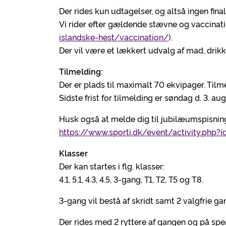
Der rides kun udtagelser, og altså ingen final
Vi rider efter gældende stævne og vaccinatio
islandske-hest/vaccination/
).
Der vil være et lækkert udvalg af mad, dri
Tilmelding:
Der er plads til maximalt 70 ekvipager. Tilmel
Sidste frist for tilmelding er søndag d. 3. aug
Husk også at melde dig til jubilæumspisning
https://www.sporti.dk/event/activity.php?i
Klasser
Der kan startes i flg. klasser:
4.1, 5.1, 4.3, 4.5, 3-gang, T1, T2, T5 og T8.
3-gang vil bestå af skridt samt 2 valgfrie gan
Der rides med 2 ryttere af gangen og på s