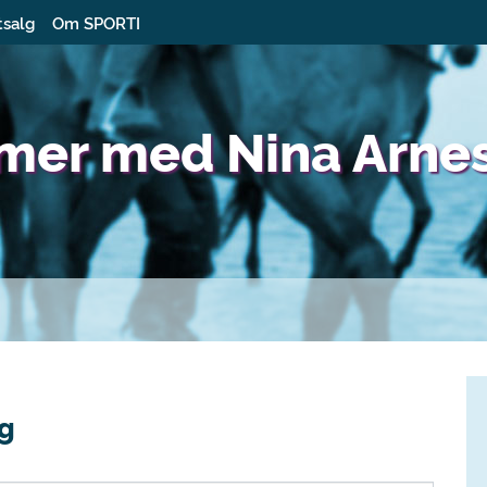
tsalg
Om SPORTI
imer med Nina Arne
ng