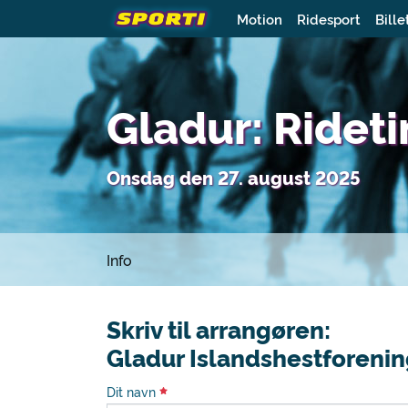
Motion
Ridesport
Bille
Gladur: Ridet
Onsdag den 27. august 2025
Info
Skriv til arrangøren:
Gladur Islandshestforeni
Dit navn