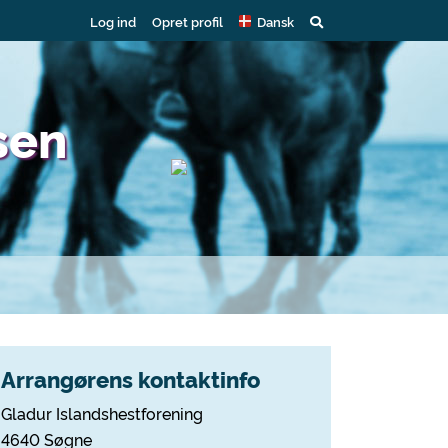
Log ind
Opret profil
Dansk
sen
Arrangørens kontaktinfo
Gladur Islandshestforening
4640 Søgne