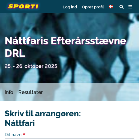
Log ind
Opret profil
Náttfaris Efterårsstævne
DRL
25. - 26. oktober 2025
Info
Resultater
Skriv til arrangøren:
Náttfari
Dit navn