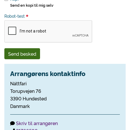
Send en kopi til mig selv
Robot-test
Send besked
Arrangørens kontaktinfo
Náttfari
Torupvejen 76
3390 Hundested
Danmark
Skriv til arrangøren