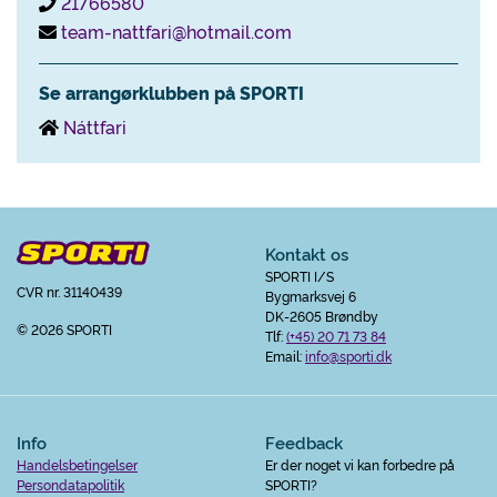
21766580
team-nattfari@hotmail.com
Se arrangørklubben på SPORTI
Náttfari
Kontakt os
SPORTI I/S
CVR nr. 31140439
Bygmarksvej 6
DK-2605 Brøndby
© 2026 SPORTI
Tlf:
(+45) 20 71 73 84
Email:
info@sporti.dk
Info
Feedback
Handelsbetingelser
Er der noget vi kan forbedre på
Persondatapolitik
SPORTI?