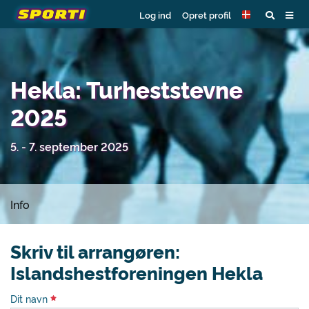
Log ind
Opret profil
Hekla: Turheststevne
2025
5. - 7. september 2025
Info
Skriv til arrangøren:
Islandshestforeningen Hekla
Dit navn