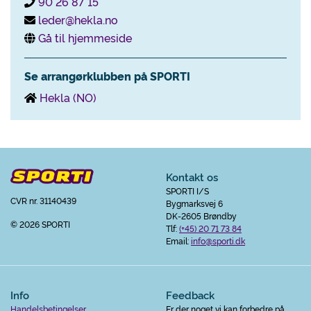
90 26 87 15
leder@hekla.no
Gå til hjemmeside
Se arrangørklubben på SPORTI
Hekla (NO)
Kontakt os
SPORTI I/S
CVR nr. 31140439
Bygmarksvej 6
DK-2605 Brøndby
© 2026 SPORTI
Tlf:
(+45) 20 71 73 84
Email:
info@sporti.dk
Info
Feedback
Handelsbetingelser
Er der noget vi kan forbedre på