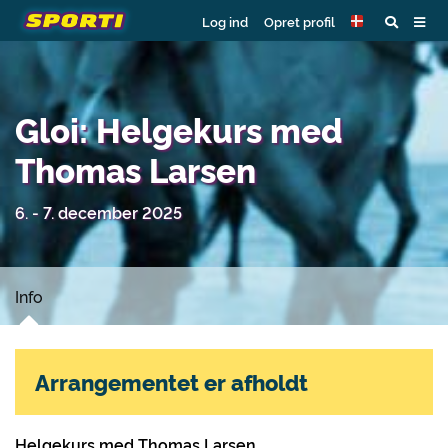
Log ind
Opret profil
Gloi: Helgekurs med
Thomas Larsen
6. - 7. december 2025
Info
Arrangementet er afholdt
Helgekurs med Thomas Larsen