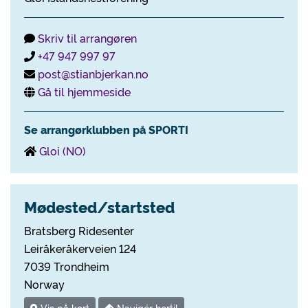
Skriv til arrangøren
+47 947 997 97
post@stianbjerkan.no
Gå til hjemmeside
Se arrangørklubben på SPORTI
Gloi (NO)
Mødested/startsted
Bratsberg Ridesenter
Leiråkeråkerveien 124
7039 Trondheim
Norway
Vis på kort
Navigér hertil