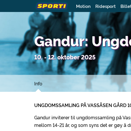
Motion
Ridesport
Bille
Gandur: Ungd
10. - 12. oktober 2025
Info
UNGDOMSSAMLING PÅ VASSÅSEN GÅRD 10-
Gandur inviterer til ungdomssamling på Vass
mellom 14-21 år, og som syns det er gøy å dr