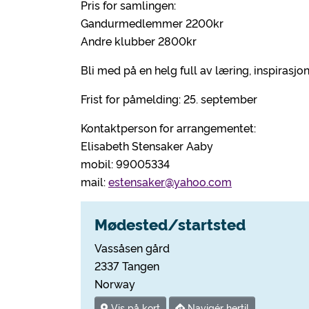
Pris for samlingen:
Gandurmedlemmer 2200kr
Andre klubber 2800kr
Bli med på en helg full av læring, inspirasj
Frist for påmelding: 25. september
Kontaktperson for arrangementet:
Elisabeth Stensaker Aaby
mobil: 99005334
mail:
estensaker@yahoo.com
Mødested/startsted
Vassåsen gård
2337 Tangen
Norway
Vis på kort
Navigér hertil