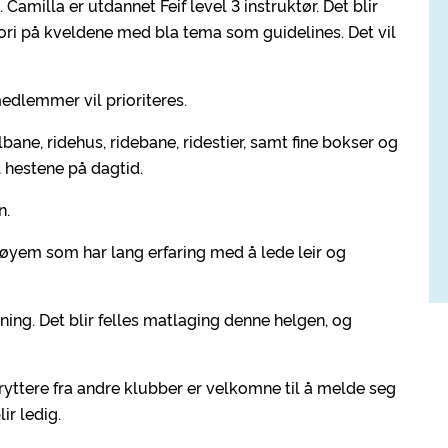
Camilla er utdannet Feif level 3 instruktør. Det blir
teori på kveldene med bla tema som guidelines. Det vil
medlemmer vil prioriteres.
lbane, ridehus, ridebane, ridestier, samt fine bokser og
 hestene på dagtid.
n.
øyem som har lang erfaring med å lede leir og
trening. Det blir felles matlaging denne helgen, og
yttere fra andre klubber er velkomne til å melde seg
ir ledig.