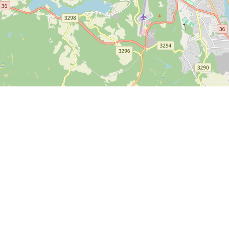
Leaflet
| ©
OpenStreetMap contributors