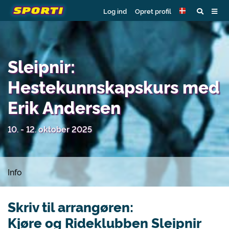
Log ind
Opret profil
Sleipnir:
Hestekunnskapskurs med
Erik Andersen
10. - 12. oktober 2025
Info
Skriv til arrangøren:
Kjøre og Rideklubben Sleipnir