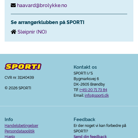
haavard@brolykke.no
Se arrangørklubben på SPORTI
Sleipnir (NO)
Kontakt os
SPORTI I/S
CVR nr. 31140439
Bygmarksvej 6
DK-2605 Brøndby
© 2026 SPORTI
Tlf:
(+45) 20 71 73 84
Email:
info@sporti.dk
Info
Feedback
Handelsbetingelser
Er der noget vi kan forbedre på
Persondatapolitik
SPORTI?
Hjælp
Send din feedback