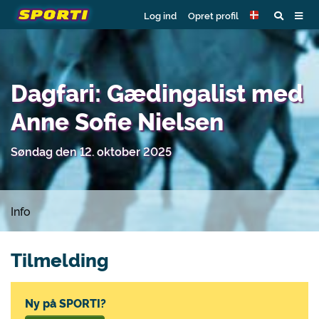
Log ind
Opret profil
Dagfari: Gædingalist med
Anne Sofie Nielsen
Søndag den 12. oktober 2025
Info
Tilmelding
Ny på SPORTI?