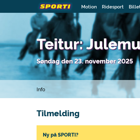
Motion
Ridesport
Bille
Teitur: Julem
Søndag den 23. november 2025
Info
Tilmelding
Ny på SPORTI?