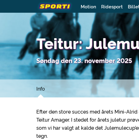
Motion
Ridesport
Bille
Teitur: Julem
Søndag den 23. november 2025
Info
Efter den store succes med årets Mini-Alrid 
Teitur Amager. I stedet for årets juletur prøve
som vi har valgt at kalde det Julemulecup’en.
tegn.