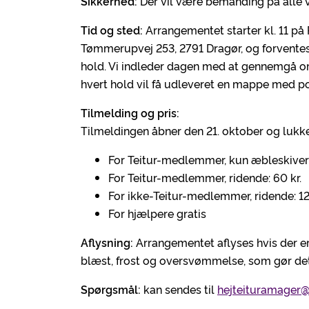
Sikkerhed:
Der vil være bemanding på alle v
Tid og sted:
Arrangementet starter kl. 11 p
Tømmerupvej 253, 2791 Dragør, og forventes
hold. Vi indleder dagen med at gennemgå om
hvert hold vil få udleveret en mappe med po
Tilmelding og pris:
Tilmeldingen åbner den 21. oktober og lukk
For Teitur-medlemmer, kun æbleskiver:
For Teitur-medlemmer, ridende: 60 kr.
For ikke-Teitur-medlemmer, ridende: 12
For hjælpere gratis
Aflysning:
Arrangementet aflyses hvis der er
blæst, frost og oversvømmelse, som gør de
Spørgsmål:
kan sendes til
hejteituramager