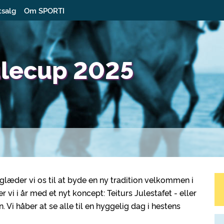
tsalg
Om SPORTI
ulecup 2025
glæder vi os til at byde en ny tradition velkommen i
r vi i år med et nyt koncept: Teiturs Julestafet - eller
 Vi håber at se alle til en hyggelig dag i hestens