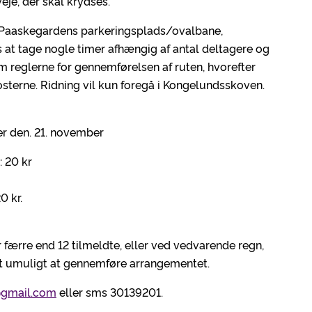
eje, der skal krydses.
å Paaskegardens parkeringsplads/ovalbane,
 at tage nogle timer afhængig af antal deltagere og
 reglerne for gennemførelsen af ruten, hvorefter
sterne. Ridning vil kun foregå i Kongelundsskoven.
er den. 21. november
 20 kr
0 kr.
 færre end 12 tilmeldte, eller ved vedvarende regn,
t umuligt at gennemføre arrangementet.
@gmail.com
eller sms 30139201.