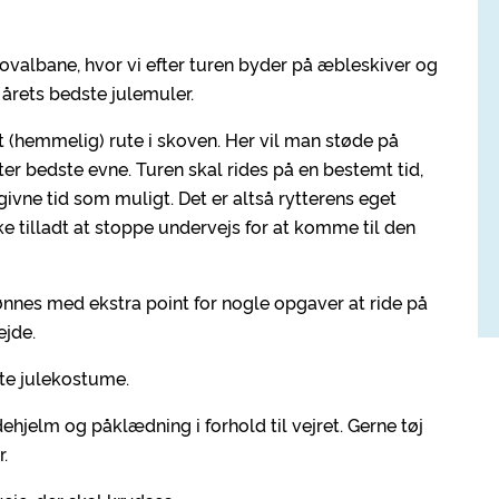
ovalbane, hvor vi efter turen byder på æbleskiver og
rets bedste julemuler.
t (hemmelig) rute i skoven. Her vil man støde på
er bedste evne. Turen skal rides på en bestemt tid,
vne tid som muligt. Det er altså rytterens eget
kke tilladt at stoppe undervejs for at komme til den
elønnes med ekstra point for nogle opgaver at ride på
ejde.
ste julekostume.
dehjelm og påklædning i forhold til vejret. Gerne tøj
.