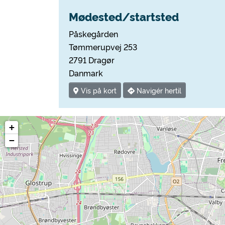
Mødested/startsted
Påskegården
Tømmerupvej 253
2791 Dragør
Danmark
Vis på kort
Navigér hertil
+
−