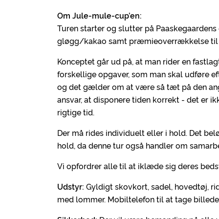
Om Jule-mule-cup’en:
Turen starter og slutter på Paaskegaardens 
gløgg/kakao samt præmieoverrækkelse til å
Konceptet går ud på, at man rider en fastlag
forskellige opgaver, som man skal udføre eft
og det gælder om at være så tæt på den angi
ansvar, at disponere tiden korrekt - det er i
rigtige tid.
Der må rides individuelt eller i hold. Det b
hold, da denne tur også handler om samarb
Vi opfordrer alle til at iklæde sig deres bed
Udstyr:
Gyldigt skovkort, sadel, hovedtøj, ri
med lommer. Mobiltelefon til at tage billeder