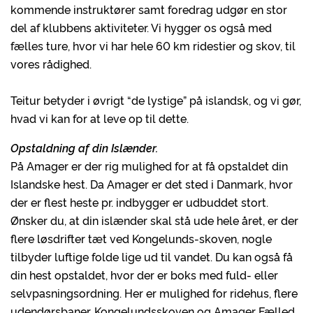
kommende instruktører samt foredrag udgør en stor
del af klubbens aktiviteter. Vi hygger os også med
fælles ture, hvor vi har hele 60 km ridestier og skov, til
vores rådighed.
Teitur betyder i øvrigt “de lystige” på islandsk, og vi gør,
hvad vi kan for at leve op til dette.
Opstaldning af din Islænder.
På Amager er der rig mulighed for at få opstaldet din
Islandske hest. Da Amager er det sted i Danmark, hvor
der er flest heste pr. indbygger er udbuddet stort.
Ønsker du, at din islænder skal stå ude hele året, er der
flere løsdrifter tæt ved Kongelunds-skoven, nogle
tilbyder luftige folde lige ud til vandet. Du kan også få
din hest opstaldet, hvor der er boks med fuld- eller
selvpasningsordning. Her er mulighed for ridehus, flere
udendørsbaner, Kongelundsskoven og Amager Fælled.