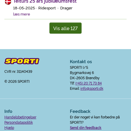
Teiturs 25 års jubilæumsfest
18-05-2025 · Ridesport · Dragør
læs mere
Vis alle 127
Kontakt os
SPORTI I/S
CVR nr. 31140439
Bygmarksvej 6
DK-2605 Brøndby
© 2026 SPORTI
Tlf:
(+45) 20 71 73 84
Email:
info@sporti.dk
Info
Feedback
Handelsbetingelser
Er der noget vi kan forbedre på
Persondatapolitik
SPORTI?
Hjælp
Send din feedback