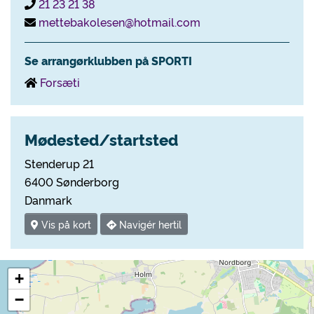
21 23 21 38
mettebakolesen@hotmail.com
Se arrangørklubben på SPORTI
Forsæti
Mødested/startsted
Stenderup 21
6400 Sønderborg
Danmark
Vis på kort
Navigér hertil
+
−