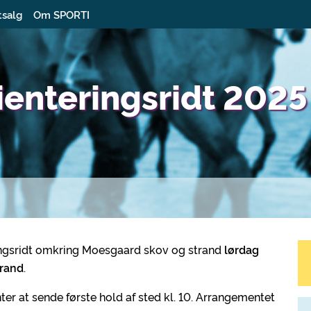
tsalg
Om SPORTI
ienteringsridt 2025
ingsridt omkring Moesgaard skov og strand
lørdag
rand
.
ter at sende første hold af sted kl. 10. Arrangementet