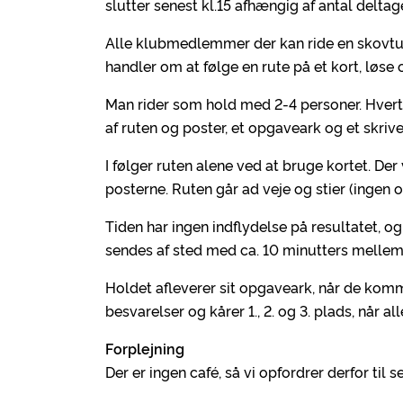
slutter senest kl.15 afhængig af antal deltag
Alle klubmedlemmer der kan ride en skovtur
handler om at følge en rute på et kort, løse
Man rider som hold med 2-4 personer. Hvert 
af ruten og poster, et opgaveark og et skriv
I følger ruten alene ved at bruge kortet. De
posterne. Ruten går ad veje og stier (ingen o
Tiden har ingen indflydelse på resultatet, o
sendes af sted med ca. 10 minutters mellem
Holdet afleverer sit opgaveark, når de ko
besvarelser og kårer 1., 2. og 3. plads, når a
Forplejning
Der er ingen café, så vi opfordrer derfor ti