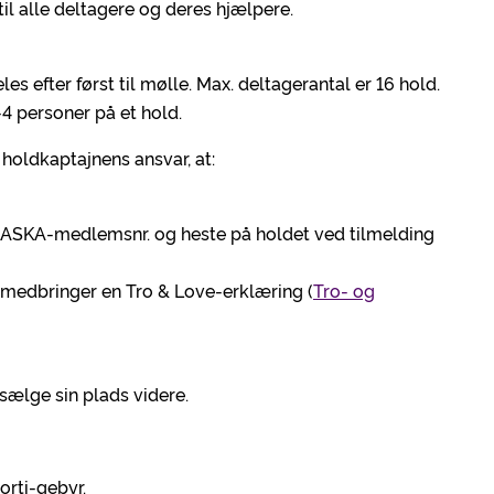
til alle deltagere og deres hjælpere.
es efter først til mølle. Max. deltagerantal er 16 hold.
-4 personer på et hold.
holdkaptajnens ansvar, at:
es ASKA-medlemsnr. og heste på holdet ved tilmelding
g medbringer en Tro & Love-erklæring (
Tro- og
ælge sin plads videre.
porti-gebyr.