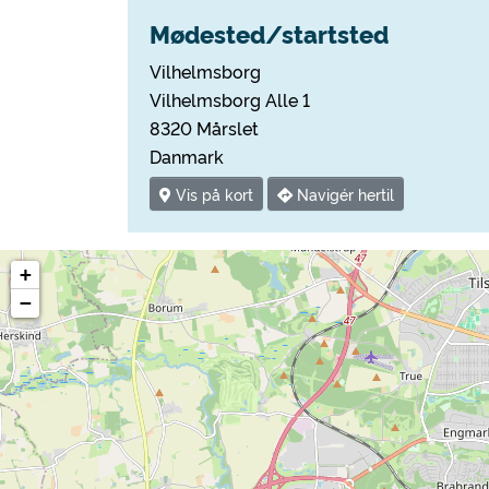
Mødested/startsted
Vilhelmsborg
Vilhelmsborg Alle 1
8320 Mårslet
Danmark
Vis på kort
Navigér hertil
+
−