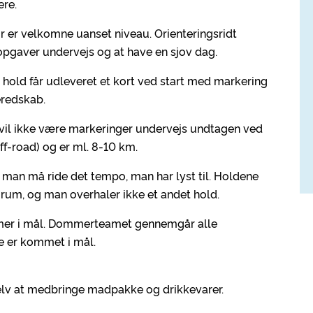
ere.
 er velkomne uanset niveau. Orienteringsridt
 opgaver undervejs og at have en sjov dag.
hold får udleveret et kort ved start med markering
eredskab.
r vil ikke være markeringer undervejs undtagen ved
ff-road) og er ml. 8-10 km.
g man må ride det tempo, man har lyst til. Holdene
rum, og man overhaler ikke et andet hold.
mmer i mål. Dommerteamet gennemgår alle
lle er kommet i mål.
l selv at medbringe madpakke og drikkevarer.