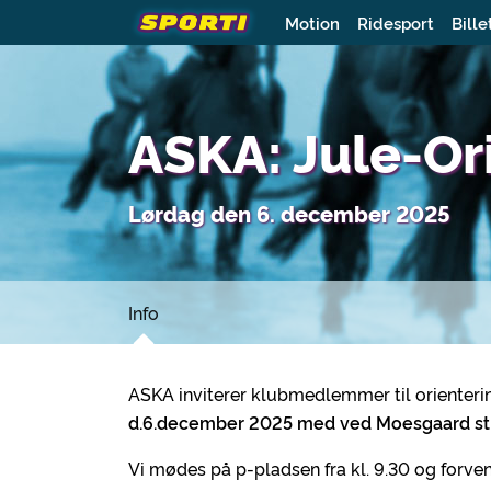
Motion
Ridesport
Bille
ASKA: Jule-Or
Lørdag den 6. december 2025
Info
ASKA inviterer klubmedlemmer til orienter
d.6.december 2025 med ved Moesgaard st
Vi mødes på p-pladsen fra kl. 9.30 og forven