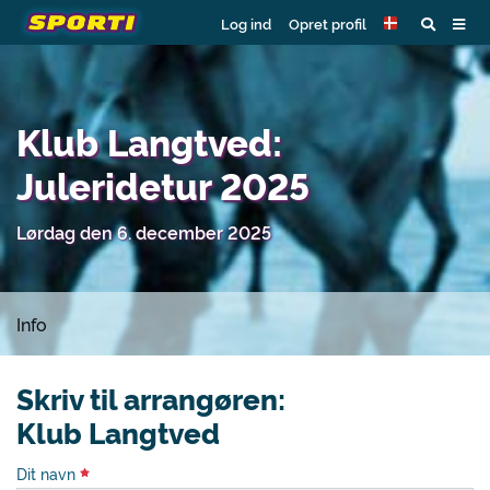
Log ind
Opret profil
Klub Langtved:
Juleridetur 2025
Lørdag den 6. december 2025
Info
Skriv til arrangøren:
Klub Langtved
Dit navn