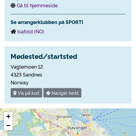
Gå til hjemmeside
Se arrangørklubben på SPORTI
Isafold (NO)
Mødested/startsted
Vaglemoen 12
4323 Sandnes
Norway
Vis på kort
Navigér hertil
+
−