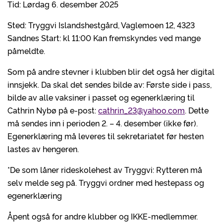
Tid: Lørdag 6. desember 2025
Sted: Tryggvi Islandshestgård, Vaglemoen 12, 4323
Sandnes Start: kl 11:00 Kan fremskyndes ved mange
påmeldte.
Som på andre stevner i klubben blir det også her digital
innsjekk. Da skal det sendes bilde av: Første side i pass,
bilde av alle vaksiner i passet og egenerklæring til
Cathrin Nybø på e-post:
cathrin_23@yahoo.com
. Dette
må sendes inn i perioden 2. – 4. desember (ikke før).
Egenerklæring må leveres til sekretariatet før hesten
lastes av hengeren.
*De som låner rideskolehest av Tryggvi: Rytteren må
selv melde seg på. Tryggvi ordner med hestepass og
egenerklæring
Åpent også for andre klubber og IKKE-medlemmer.