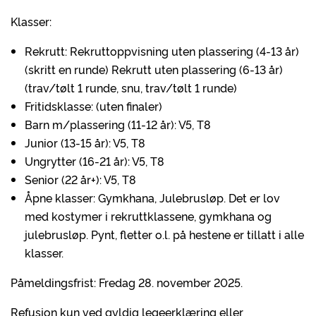
Klasser:
Rekrutt: Rekruttoppvisning uten plassering (4-13 år)
(skritt en runde) Rekrutt uten plassering (6-13 år)
(trav/tølt 1 runde, snu, trav/tølt 1 runde)
Fritidsklasse: (uten finaler)
Barn m/plassering (11-12 år): V5, T8
Junior (13-15 år): V5, T8
Ungrytter (16-21 år): V5, T8
Senior (22 år+): V5, T8
Åpne klasser: Gymkhana, Julebrusløp. Det er lov
med kostymer i rekruttklassene, gymkhana og
julebrusløp. Pynt, fletter o.l. på hestene er tillatt i alle
klasser.
Påmeldingsfrist: Fredag 28. november 2025.
Refusjon kun ved gyldig legeerklæring eller