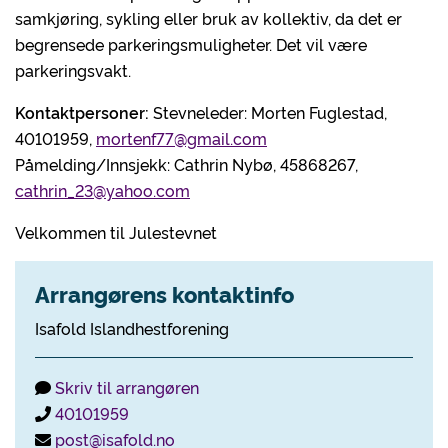
samkjøring, sykling eller bruk av kollektiv, da det er
begrensede parkeringsmuligheter. Det vil være
parkeringsvakt.
Kontaktpersoner:
Stevneleder: Morten Fuglestad,
40101959,
mortenf77@gmail.com
Påmelding/Innsjekk: Cathrin Nybø, 45868267,
cathrin_23@yahoo.com
Velkommen til Julestevnet
Arrangørens kontaktinfo
Isafold Islandhestforening
Skriv til arrangøren
40101959
post@isafold.no