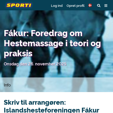
Log ind
Opret profil
Fákur: Foredrag om
Hestemassage i teori og
praksis
Onsdag den 26. november 2025
Info
Skriv til arrangøren:
Islandshesteforeningen Fákur