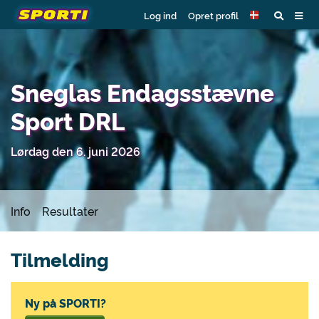
Log ind
Opret profil
Sneglas Endagsstævne
Sport DRL
Lørdag den 6. juni 2026
Info
Resultater
Tilmelding
Ny på SPORTI?