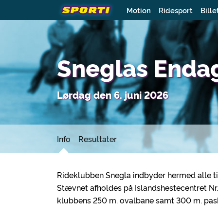
Motion
Ridesport
Bille
Sneglas Enda
Lørdag den 6. juni 2026
Info
Resultater
Rideklubben Snegla indbyder hermed alle ti
Stævnet afholdes på Islandshestecentret Nr.
klubbens 250 m. ovalbane samt 300 m. pas