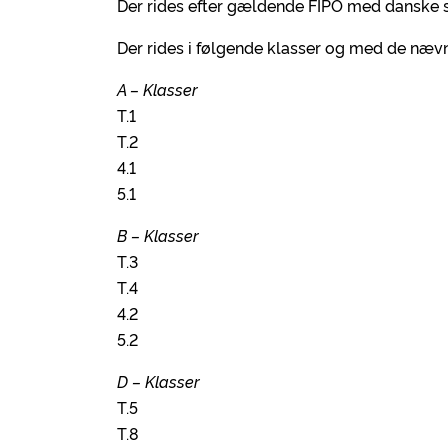
Der rides efter gældende FIPO med danske s
Der rides i følgende klasser og med de nævn
A – Klasser
T.1
T.2
4.1
5.1
B – Klasser
T.3
T.4
4.2
5.2
D – Klasser
T.5
T.8