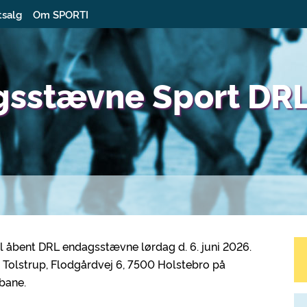
tsalg
Om SPORTI
gsstævne Sport DR
l åbent DRL endagsstævne lørdag d. 6. juni 2026.
 Tolstrup, Flodgårdvej 6, 7500 Holstebro på
bane.