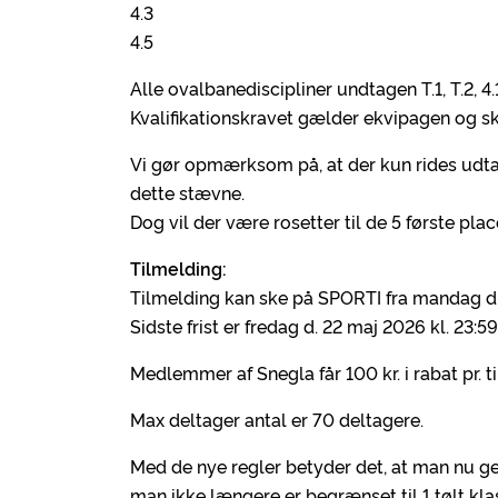
4.3
4.5
Alle ovalbanediscipliner undtagen T.1, T.2, 4.
Kvalifikationskravet gælder ekvipagen og ska
Vi gør opmærksom på, at der kun rides udtagel
dette stævne.
Dog vil der være rosetter til de 5 første place
Tilmelding:
Tilmelding kan ske på SPORTI fra mandag d. 6.
Sidste frist er fredag d. 22 maj 2026 kl. 23:59
Medlemmer af Snegla får 100 kr. i rabat pr. t
Max deltager antal er 70 deltagere.
Med de nye regler betyder det, at man nu ge
man ikke længere er begrænset til 1 tølt kla