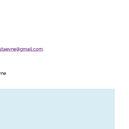
.staevne@gmail.com
.
vne