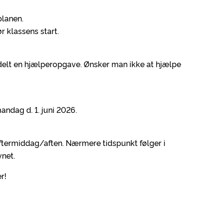
planen.
ør klassens start.
tildelt en hjælperopgave. Ønsker man ikke at hjælpe
andag d. 1. juni 2026.
eftermiddag/aften. Nærmere tidspunkt følger i
vnet.
r!