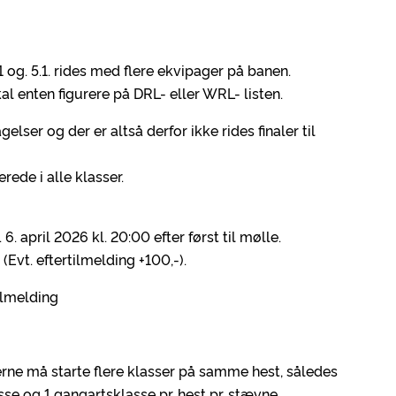
1 og. 5.1. rides med flere ekvipager på banen.
l enten figurere på DRL- eller WRL- listen.
ser og der er altså derfor ikke rides finaler til
rede i alle klasser.
 april 2026 kl. 20:00 efter først til mølle.
 (Evt. eftertilmelding +100,-).
ilmelding
rne må starte flere klasser på samme hest, således
sse og 1 gangartsklasse pr. hest pr. stævne.