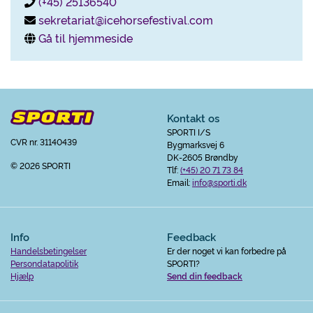
(+45) 25136540
sekretariat@icehorsefestival.com
Gå til hjemmeside
Kontakt os
SPORTI I/S
CVR nr. 31140439
Bygmarksvej 6
DK-2605 Brøndby
© 2026 SPORTI
Tlf:
(+45) 20 71 73 84
Email:
info@sporti.dk
Info
Feedback
Handelsbetingelser
Er der noget vi kan forbedre på
Persondatapolitik
SPORTI?
Hjælp
Send din feedback