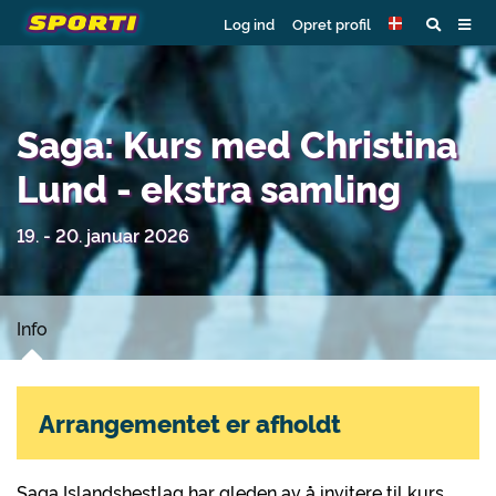
Log ind
Opret profil
Saga: Kurs med Christina
Lund - ekstra samling
19. - 20. januar 2026
Info
Arrangementet er afholdt
Saga Islandshestlag har gleden av å invitere til kurs