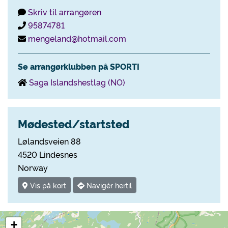
Skriv til arrangøren
95874781
mengeland@hotmail.com
Se arrangørklubben på SPORTI
Saga Islandshestlag (NO)
Mødested/startsted
Lølandsveien 88
4520 Lindesnes
Norway
Vis på kort
Navigér hertil
+