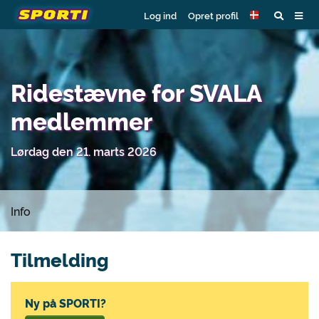
Log ind
Opret profil
Ridestævne for SVALA
medlemmer
Lørdag den 21. marts 2026
Info
Tilmelding
Ny på SPORTI?