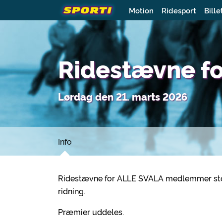
Motion
Ridesport
Bille
Ridestævne f
Lørdag den 21. marts 2026
Info
Ridestævne for ALLE SVALA medlemmer stor
ridning.
Præmier uddeles.