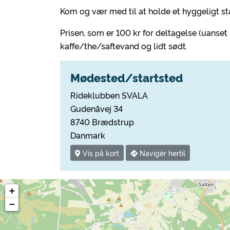
Kom og vær med til at holde et hyggeligt s
Prisen, som er 100 kr for deltagelse (uanset
kaffe/the/saftevand og lidt sødt.
Mødested/startsted
Rideklubben SVALA
Gudenåvej 34
8740 Brædstrup
Danmark
Vis på kort
Navigér hertil
+
−