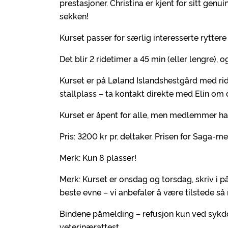
prestasjoner. Christina er kjent for sitt gen
sekken!
Kurset passer for særlig interesserte rytter
Det blir 2 ridetimer a 45 min (eller lengre), 
Kurset er på Løland Islandshestgård med rideh
stallplass – ta kontakt direkte med Elin om 
Kurset er åpent for alle, men medlemmer har
Pris: 3200 kr pr. deltaker. Prisen for Saga-m
Merk: Kun 8 plasser!
Merk: Kurset er onsdag og torsdag, skriv i p
beste evne – vi anbefaler å være tilstede s
Bindene påmelding – refusjon kun ved syk
veterinærattest.