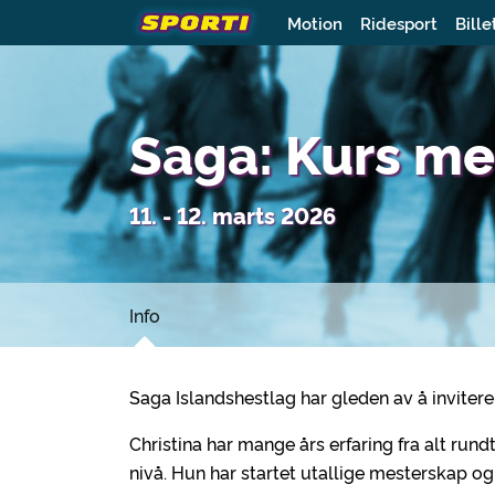
Motion
Ridesport
Bille
Saga: Kurs me
11. - 12. marts 2026
Info
Saga Islandshestlag har gleden av å invitere
Christina har mange års erfaring fra alt rund
nivå. Hun har startet utallige mesterskap o