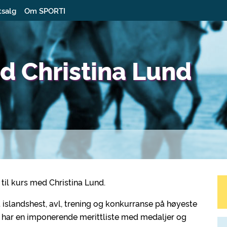
tsalg
Om SPORTI
d Christina Lund
 til kurs med Christina Lund.
t islandshest, avl, trening og konkurranse på høyeste
g har en imponerende merittliste med medaljer og