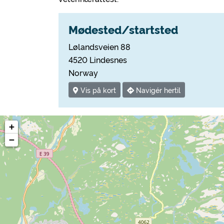
Mødested/startsted
Lølandsveien 88
4520 Lindesnes
Norway
Vis på kort
Navigér hertil
+
−