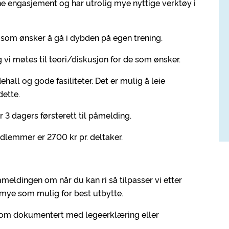
uine engasjement og har utrolig mye nyttige verktøy i
e som ønsker å gå i dybden på egen trening.
og vi møtes til teori/diskusjon for de som ønsker.
all og gode fasiliteter. Det er mulig å leie
dette.
 3 dagers førsterett til påmelding.
edlemmer er 2700 kr pr. deltaker.
åmeldingen om når du kan ri så tilpasser vi etter
å mye som mulig for best utbytte.
dom dokumentert med legeerklæring eller