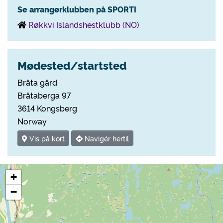
Se arrangørklubben på SPORTI
Røkkvi Islandshestklubb (NO)
Mødested/startsted
Bråta gård
Bråtaberga 97
3614 Kongsberg
Norway
Vis på kort
Navigér hertil
+
−