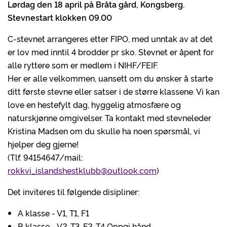
Lørdag den 18 april på Bråta gård, Kongsberg.
Stevnestart klokken 09.00
C-stevnet arrangeres etter FIPO, med unntak av at det
er lov med inntil 4 brodder pr sko. Stevnet er åpent for
alle ryttere som er medlem i NIHF/FEIF.
Her er alle velkommen, uansett om du ønsker å starte
ditt første stevne eller satser i de større klassene. Vi kan
love en hestefylt dag, hyggelig atmosfære og
naturskjønne omgivelser. Ta kontakt med stevneleder
Kristina Madsen om du skulle ha noen spørsmål, vi
hjelper deg gjerne!
(Tlf. 94154647/mail:
rokkvi_islandshestklubb@outlook.com
)
Det inviteres til følgende disipliner:
A klasse - V1, T1, F1
B klasse - V2, T3, F2, T4 Oppgi hånd