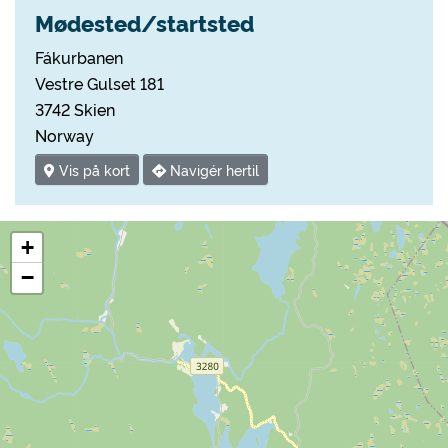
Mødested/startsted
Fákurbanen
Vestre Gulset 181
3742 Skien
Norway
Vis på kort
Navigér hertil
+
−