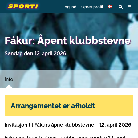
Log ind
Opret profil
Fákur: Åpent klubbstevne
Søndag den 12. april 2026
Info
Arrangementet er afholdt
Invitasjon til Fákurs åpne klubbstevne – 12. april 2026
Fákur inviterer til åpent klubbstevne søndag 12. april