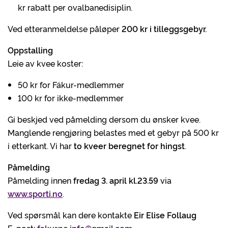
kr rabatt per ovalbanedisiplin.
Ved etteranmeldelse påløper
200 kr i tilleggsgebyr.
Oppstalling
Leie av kvee koster:
50 kr for Fákur-medlemmer
100 kr for ikke-medlemmer
Gi beskjed ved påmelding dersom du ønsker kvee.
Manglende rengjøring belastes med et gebyr på 500 kr
i etterkant. Vi har
to kveer beregnet for hingst
.
Påmelding
Påmelding innen
fredag
3. april kl.23.59
via
www.sporti.no
.
Ved spørsmål kan dere kontakte
Eir Elise Follaug