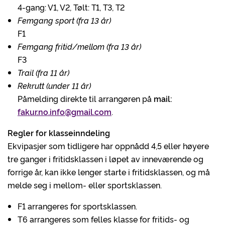
4-gang: V1, V2, Tølt: T1, T3, T2
Femgang sport (fra 13 år)
F1
Femgang fritid/mellom (fra 13 år)
F3
Trail (fra 11 år)
Rekrutt (under 11 år)
Påmelding direkte til arrangøren på
mail:
fakur.no.info@gmail.com
.
Regler for klasseinndeling
Ekvipasjer som tidligere har oppnådd 4,5 eller høyere
tre ganger i fritidsklassen i løpet av inneværende og
forrige år, kan ikke lenger starte i fritidsklassen, og må
melde seg i mellom- eller sportsklassen.
F1 arrangeres for sportsklassen.
T6 arrangeres som felles klasse for fritids- og