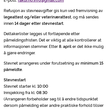
E-post:
fakur.no.info@gmail.com
Refusjon av stevneavgifter gis kun ved fremvisning av
legeattest og/eller veterinærattest
, og må sendes
innen
14 dager etter stevnestart
.
Deltakerlister legges ut fortløpende etter
påmeldingsfristen. Det er viktig at alle kontrollerer at
informasjonen stemmer. Etter
8. april
er det ikke mulig
å gjøre endringer.
Stevnet arrangeres under forutsetning av
minimum 15
påmeldte
.
Stevnestart
Stevnet starter kl.
10:00
Innsjekking fra kl.
08:30
(Arrangøren forbeholder seg til å endre tidspunktet
dersom påmelding eller andre praktiske forhold tilsier