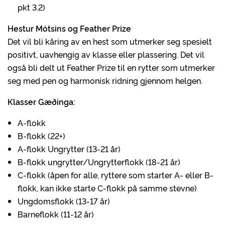
pkt 3.2)
Hestur Mótsins
og Feather Prize
Det vil bli kåring av en hest som utmerker seg spesielt
positivt, uavhengig av klasse eller plassering. Det vil
også bli delt ut Feather Prize til en rytter som utmerker
seg med pen og harmonisk ridning gjennom helgen.
Klasser Gæðinga:
A-flokk
B-flokk (22+)
A-flokk Ungrytter (13-21 år)
B-flokk ungrytter/Ungrytterflokk (18-21 år)
C-flokk (åpen for alle, ryttere som starter A- eller B-
flokk, kan ikke starte C-flokk på samme stevne)
Ungdomsflokk (13-17 år)
Barneflokk (11-12 år)