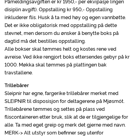
Påmeldingsavgiften er kr 1950,- per ekvipasje (ingen
disiplin avgift). Oppstalling kr 950,- Oppstalling
inkluderer flis. Husk å ta med høy og egen vannbøtte.
Det er ikke obligatorisk med oppstalling på dette
stevnet, men dersom du ønsker å benytte boks på
dagtid må det bestilles oppstalling.
Alle bokser skal tømmes helt og kostes rene ved
avreise. Ved ikke rengjort boks ettersendes gebyr på kr
1000. Møkka skal tømmes på plattingen bak
travstallene.
Trillebårer
Sleipnir har egne, fargerike trillebårer merket med
SLEIPNIR til disposisjon for deltagerene på Mjøsmót.
Trillebårene tømmes og settes på plass ved
fliscontaineren etter bruk, slik at de er tilgjengelige for
alle. Ta med eget greip og merk det gjerne med navn.
MERK-> Alt utstyr som befinner seg utenfor