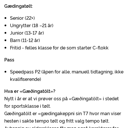
Gædingatølt
:
Senior (22+)
Ungrytter (18 –21 år)
Junior (13-17 år)
Barn (11-12 år)
Fritid - felles klasse for de som starter C-flokk
Pass
Speedpass P2 (åpen for alle, manuell tidtagning, ikke
kvalifiserende)
Hva er «Gæðingatölt»?
Nytt i år er at vi prøver oss på «Gæðingatölt» i stedet
for sportsklasse i tølt.
Gæðingatölt er «gædingakeppni sin T7 hvor man viser
hesten i sakte tempo tølt og fritt valg tempo tølt.