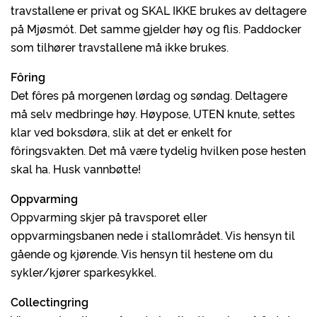
travstallene er privat og SKAL IKKE brukes av deltagere
på Mjøsmót. Det samme gjelder høy og flis. Paddocker
som tilhører travstallene må ikke brukes.
Fôring
Det fôres på morgenen lørdag og søndag. Deltagere
må selv medbringe høy. Høypose, UTEN knute, settes
klar ved boksdøra, slik at det er enkelt for
fôringsvakten. Det må være tydelig hvilken pose hesten
skal ha. Husk vannbøtte!
Oppvarming
Oppvarming skjer på travsporet eller
oppvarmingsbanen nede i stallområdet. Vis hensyn til
gående og kjørende. Vis hensyn til hestene om du
sykler/kjører sparkesykkel.
Collectingring