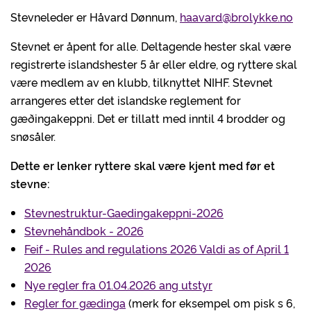
Stevneleder er Håvard Dønnum,
haavard@brolykke.no
Stevnet er åpent for alle. Deltagende hester skal være
registrerte islandshester 5 år eller eldre, og ryttere skal
være medlem av en klubb, tilknyttet NIHF. Stevnet
arrangeres etter det islandske reglement for
gæðingakeppni. Det er tillatt med inntil 4 brodder og
snøsåler.
Dette er lenker ryttere skal være kjent med før et
stevne:
Stevnestruktur-Gaedingakeppni-2026
Stevnehåndbok - 2026
Feif - Rules and regulations 2026 Valdi as of April 1
2026
Nye regler fra 01.04.2026 ang utstyr
Regler for gædinga
(merk for eksempel om pisk s 6,