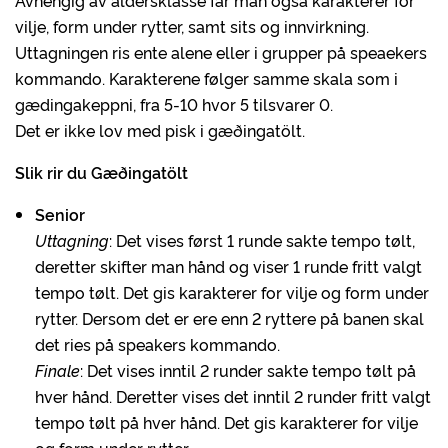
Avhengig av aldersklasse får man også karakterer for
vilje, form under rytter, samt sits og innvirkning.
Uttagningen ris ente alene eller i grupper på speaekers
kommando. Karakterene følger samme skala som i
gædingakeppni, fra 5-10 hvor 5 tilsvarer 0.
Det er ikke lov med pisk i gæðingatölt.
Slik rir du Gæðingatölt
Senior
Uttagning
: Det vises først 1 runde sakte tempo tølt,
deretter skifter man hånd og viser 1 runde fritt valgt
tempo tølt. Det gis karakterer for vilje og form under
rytter. Dersom det er ere enn 2 ryttere på banen skal
det ries på speakers kommando.
Finale
: Det vises inntil 2 runder sakte tempo tølt på
hver hånd. Deretter vises det inntil 2 runder fritt valgt
tempo tølt på hver hånd. Det gis karakterer for vilje