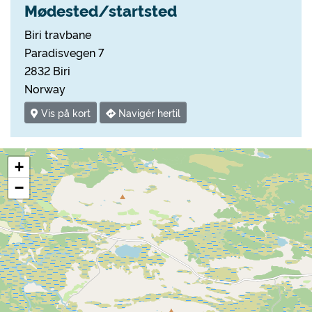
Mødested/startsted
Biri travbane
Paradisvegen 7
2832 Biri
Norway
Vis på kort
Navigér hertil
+
−