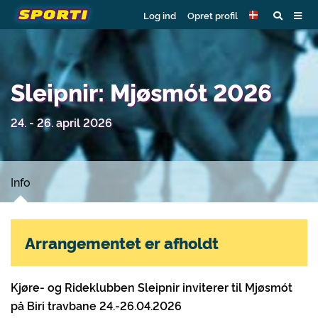
Log ind
Opret profil
Sleipnir: Mjøsmót 2026
24. - 26. april 2026
Info
Arrangementet er afholdt
Kjøre- og Rideklubben Sleipnir inviterer til Mjøsmót
på Biri travbane 24.-26.04.2026