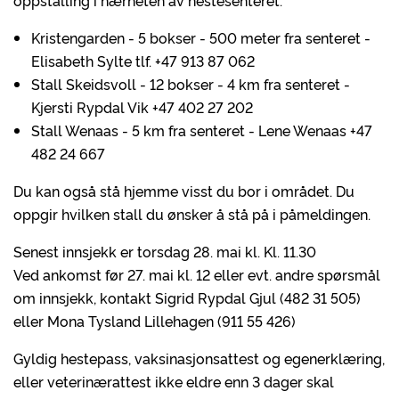
oppstalling i nærheten av hestesenteret:
Kristengarden - 5 bokser - 500 meter fra senteret -
Elisabeth Sylte tlf. +47 913 87 062
Stall Skeidsvoll - 12 bokser - 4 km fra senteret -
Kjersti Rypdal Vik +47 402 27 202
Stall Wenaas - 5 km fra senteret - Lene Wenaas +47
482 24 667
Du kan også stå hjemme visst du bor i området. Du
oppgir hvilken stall du ønsker å stå på i påmeldingen.
Senest innsjekk er torsdag 28. mai kl. Kl. 11.30
Ved ankomst før 27. mai kl. 12 eller evt. andre spørsmål
om innsjekk, kontakt Sigrid Rypdal Gjul (482 31 505)
eller Mona Tysland Lillehagen (911 55 426)
Gyldig hestepass, vaksinasjonsattest og egenerklæring,
eller veterinærattest ikke eldre enn 3 dager skal