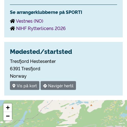
Se arrangørklubberne på SPORTI
Vestnes (NO)
NIHF Rytterlicens 2026
Mødested/startsted
Tresfjord Hestesenter
6391 Tresfjord
Norway
Vis på kort
Navigér hertil
+
−