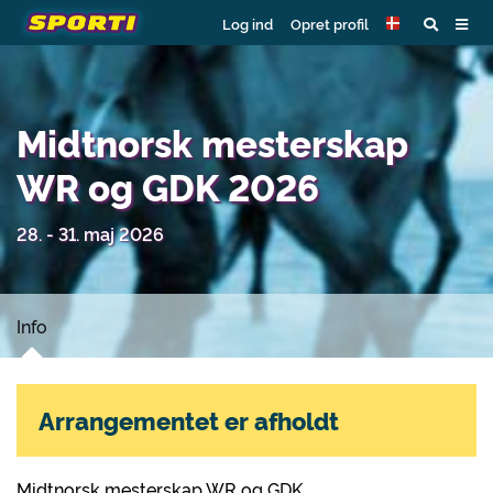
Log ind
Opret profil
Midtnorsk mesterskap
WR og GDK 2026
28. - 31. maj 2026
Info
Arrangementet er afholdt
Midtnorsk mesterskap WR og GDK