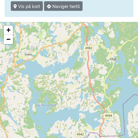
Vis på kort
Navigér hertil
+
−