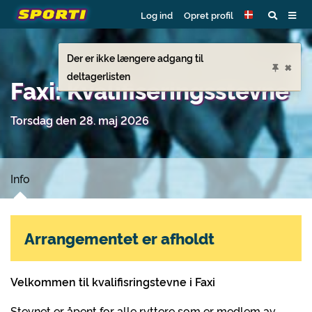
Log ind
Opret profil
Der er ikke længere adgang til
×
deltagerlisten
Faxi: Kvalifiseringsstevne
Torsdag den 28. maj 2026
Info
Arrangementet er afholdt
Velkommen til kvalifisringstevne i Faxi
Stevnet er åpent for alle ryttere som er medlem av