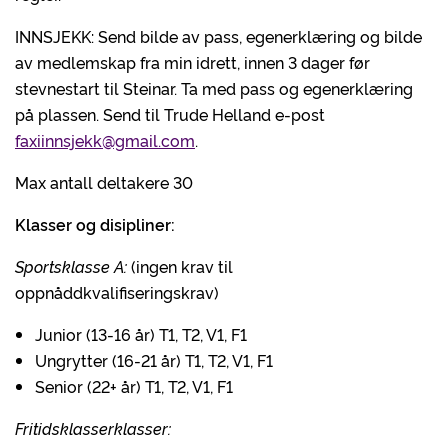
INNSJEKK: Send bilde av pass, egenerklæring og bilde
av medlemskap fra min idrett, innen 3 dager før
stevnestart til Steinar. Ta med pass og egenerklæring
på plassen. Send til Trude Helland e-post
faxiinnsjekk@gmail.com
.
Max antall deltakere 30
Klasser og disipliner:
Sportsklasse A:
(ingen krav til
oppnåddkvalifiseringskrav)
Junior (13-16 år) T1, T2, V1, F1
Ungrytter (16-21 år) T1, T2, V1, F1
Senior (22+ år) T1, T2, V1, F1
Fritidsklasserklasser: