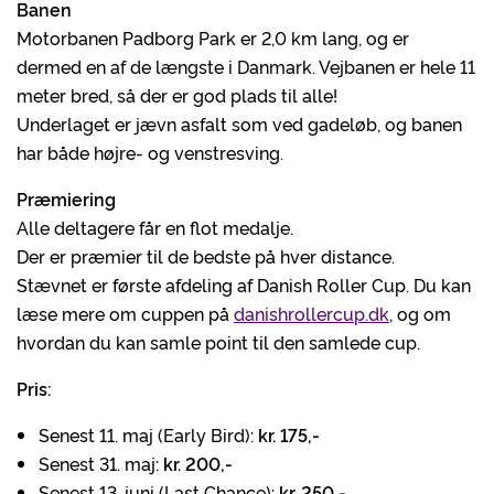
Banen
Motorbanen Padborg Park er 2,0 km lang, og er
dermed en af de længste i Danmark. Vejbanen er hele 11
meter bred, så der er god plads til alle!
Underlaget er jævn asfalt som ved gadeløb, og banen
har både højre- og venstresving.
Præmiering
Alle deltagere får en flot medalje.
Der er præmier til de bedste på hver distance.
Stævnet er første afdeling af Danish Roller Cup. Du kan
læse mere om cuppen på
danishrollercup.dk
, og om
hvordan du kan samle point til den samlede cup.
Pris:
Senest 11. maj (Early Bird):
kr. 175,-
Senest 31. maj:
kr. 200,-
Senest 13. juni (Last Chance):
kr. 250,-