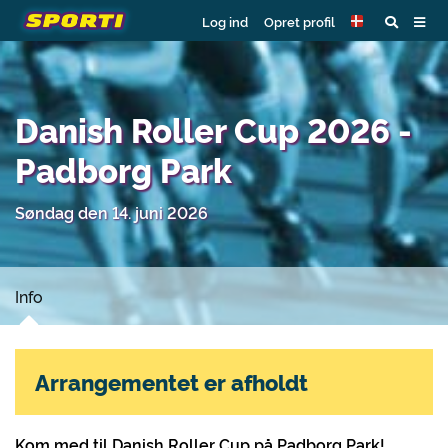
Log ind
Opret profil
Danish Roller Cup 2026 -
Padborg Park
Søndag den 14. juni 2026
Info
Arrangementet er afholdt
Kom med til Danish Roller Cup på Padborg Park!