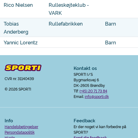
Rico Nielsen
Rulleskøjteklub -
VARK
Tobias
Rullefabrikken
Barn
Anderberg
Yannic Lorentz
Barn
Kontakt os
SPORTI I/S
CVR nr. 31140439
Bygmarksvej 6
DK-2605 Brøndby
© 2026 SPORTI
Tlf:
(+45) 20 71 73 84
Email:
info@sporti.dk
Info
Feedback
Handelsbetingelser
Er der noget vi kan forbedre på
Persondatapolitik
SPORTI?
Hjælp
Send din feedback