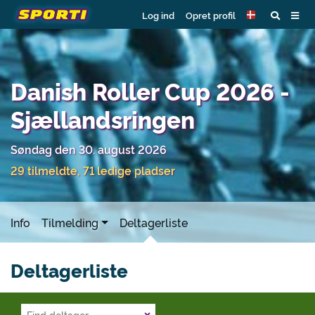
Log ind
Opret profil
Danish Roller Cup 2026 -
Sjællandsringen
Søndag den 30. august 2026
29 tilmeldte, 71 ledige pladser
Info
Tilmelding
Deltagerliste
Deltagerliste
×