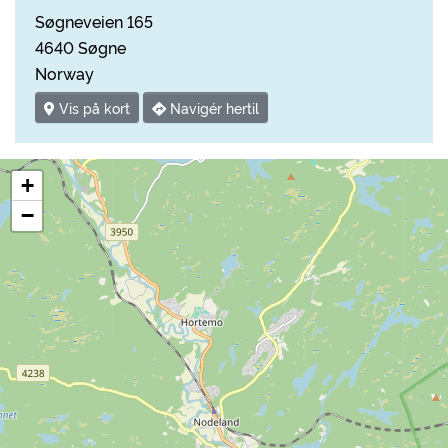
Søgneveien 165
4640 Søgne
Norway
Vis på kort
Navigér hertil
+
−