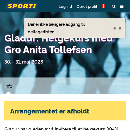
Log ind
Opret profil
Der er ikke længere adgang til
×
deltagerlisten
Gladur: Helgekurs med
Gro Anita Tollefsen
30. - 31. maj 2026
Info
Arrangementet er afholdt
Gladur har gleden av å invitere til et helgekurs 30-31