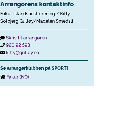
Arrangørens kontaktinfo
Fákur Islandshestforening / Kitty
Solbjerg Gulløy/Madelen Smedsli
Skriv til arrangøren
920 92 593
kitty@gulloy.no
Se arrangørklubben på SPORTI
Fakur (NO)