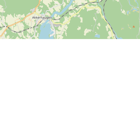
Leaflet
| ©
OpenStreetMap contributors