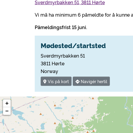
Sverdmyrbakken 51, 3811 Hørte
Vi må ha minimum 6 påmeldte for å kunne a
Påmeldingsfrist 15 juni.
Mødested/startsted
Sverdmyrbakken 51
3811 Hørte
Norway
Vis på kort
Navigér hertil
+
−