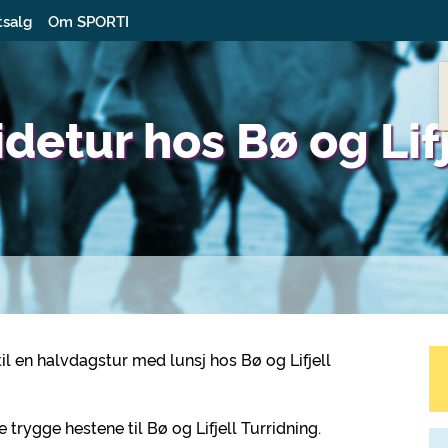
tsalg
Om SPORTI
idetur hos Bø og Lif
l en halvdagstur med lunsj hos Bø og Lifjell
trygge hestene til Bø og Lifjell Turridning.