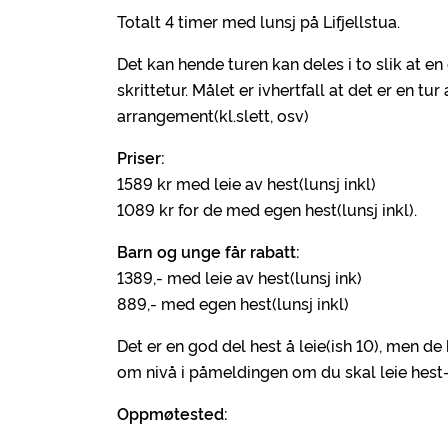
Totalt 4 timer med lunsj på Lifjellstua.
Det kan hende turen kan deles i to slik at e
skrittetur. Målet er ivhertfall at det er en
arrangement(kl.slett, osv)
Priser:
1589 kr med leie av hest(lunsj inkl)
1089 kr for de med egen hest(lunsj inkl).
Barn og unge får rabatt:
1389,- med leie av hest(lunsj ink)
889,- med egen hest(lunsj inkl)
Det er en god del hest å leie(ish 10), men de h
om nivå i påmeldingen om du skal leie hest
Oppmøtested: