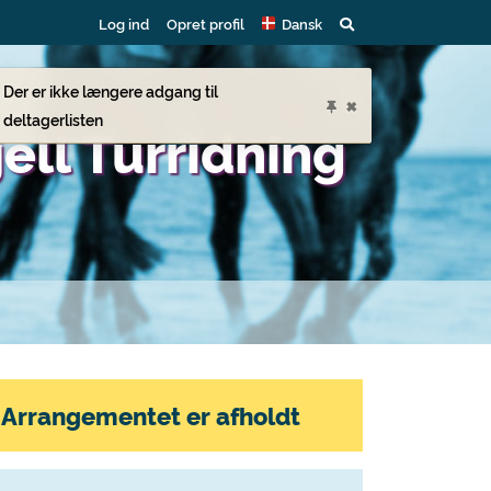
Log ind
Opret profil
Dansk
Der er ikke længere adgang til
×
deltagerlisten
jell Turridning
Arrangementet er afholdt