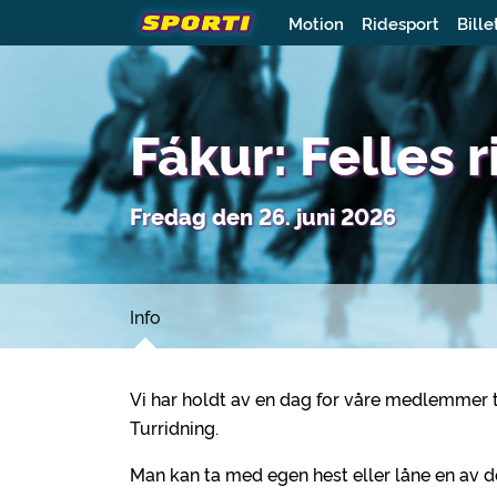
Motion
Ridesport
Bille
Fákur: Felles r
Fredag den 26. juni 2026
Info
Vi har holdt av en dag for våre medlemmer ti
Turridning.
Man kan ta med egen hest eller låne en av de 