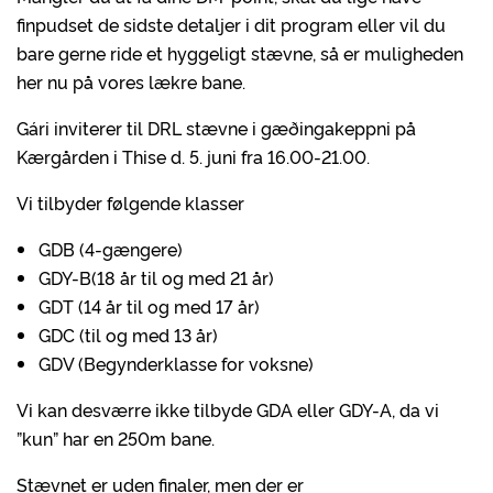
finpudset de sidste detaljer i dit program eller vil du
bare gerne ride et hyggeligt stævne, så er muligheden
her nu på vores lækre bane.
Gári inviterer til DRL stævne i gæðingakeppni på
Kærgården i Thise d. 5. juni fra 16.00-21.00.
Vi tilbyder følgende klasser
GDB (4-gængere)
GDY-B(18 år til og med 21 år)
GDT (14 år til og med 17 år)
GDC (til og med 13 år)
GDV (Begynderklasse for voksne)
Vi kan desværre ikke tilbyde GDA eller GDY-A, da vi
”kun” har en 250m bane.
Stævnet er uden finaler, men der er