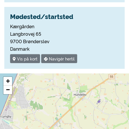
Mødested/startsted
Kærgården
Langbrovej 65
9700 Brønderslev
Danmark
Vis på kort
Navigér hertil
+
−