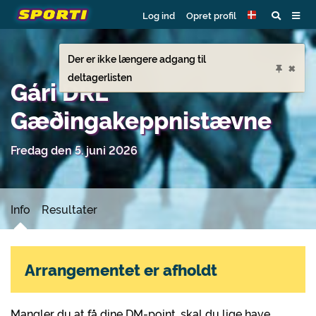
Log ind
Opret profil
Der er ikke længere adgang til
×
deltagerlisten
Gári DRL
Gæðingakeppnistævne
Fredag den 5. juni 2026
Info
Resultater
Arrangementet er afholdt
Mangler du at få dine DM-point, skal du lige have